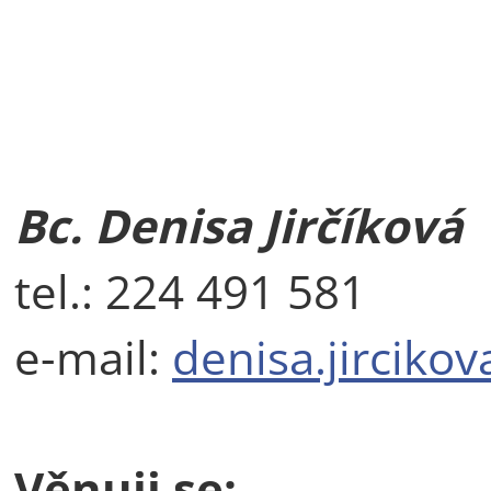
Bc. Denisa Jirčíková
tel.: 224 491 581
e-mail:
denisa.jirciko
Věnuji se: