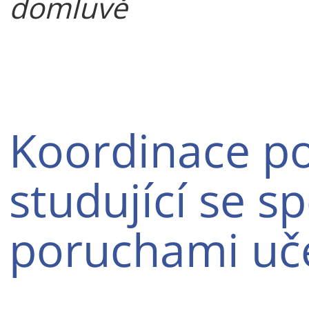
domluvě
Koordinace p
studující se s
poruchami uče