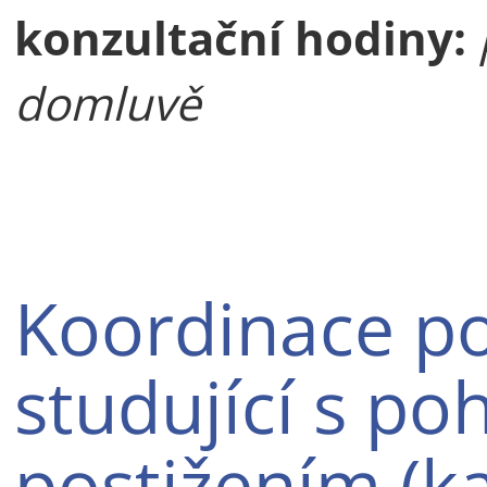
konzultační hodiny:
domluvě
Koordinace p
studující s p
postižením (ka