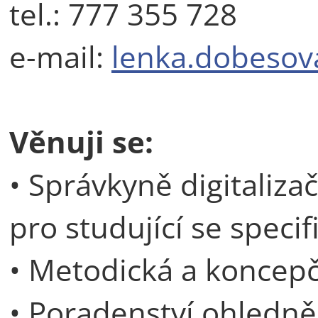
tel.: 777 355 728
e-mail:
lenka.dobesov
Věnuji se:
• Správkyně digitaliza
pro studující se speci
• Metodická a koncepč
• Poradenství ohledně