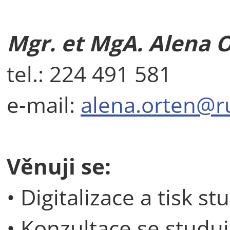
Mgr. et MgA. Alena 
tel.: 224 491 581
e-mail:
alena.orten@ru
Věnuji se:
• Digitalizace a tisk s
• Konzultace se studuj