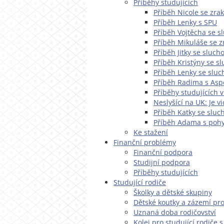
Příběhy studujících
Příběh Nicole se zr
Příběh Lenky s SPU
Příběh Vojtěcha se 
Příběh Mikuláše se 
Příběh Jitky se sluc
Příběh Kristýny se s
Příběh Lenky se slu
Příběh Radima s As
Příběhy studujících v
Neslyšící na UK: Je v
Příběh Katky se slu
Příběh Adama s poh
Ke stažení
Finanční problémy
Finanční podpora
Studijní podpora
Příběhy studujících
Studující rodiče
Školky a dětské skupiny
Dětské koutky a zázemí pro
Uznaná doba rodičovství
Kolej pro studující rodiče 