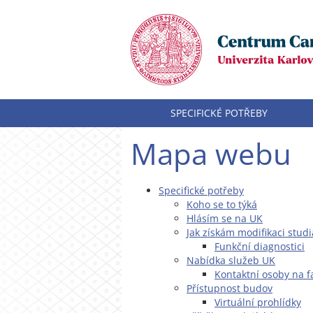
SPECIFICKÉ POTŘEBY
Mapa webu
Specifické potřeby
Koho se to týká
Hlásím se na UK
Jak získám modifikaci studi
Funkční diagnostici
Nabídka služeb UK
Kontaktní osoby na f
Přístupnost budov
Virtuální prohlídky