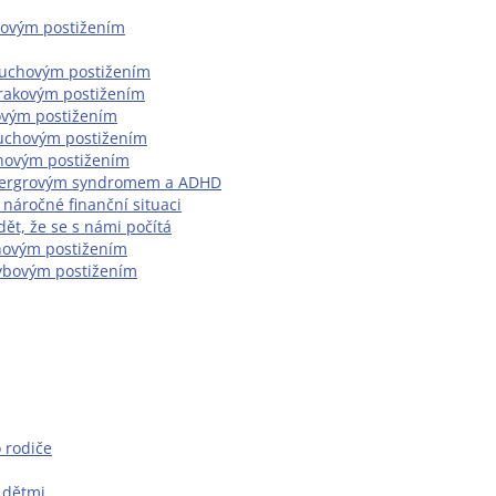
akovým postižením
sluchovým postižením
zrakovým postižením
hovým postižením
luchovým postižením
chovým postižením
pergrovým syndromem a ADHD
 náročné finanční situaci
idět, že se s námi počítá
chovým postižením
ybovým postižením
 rodiče
s dětmi