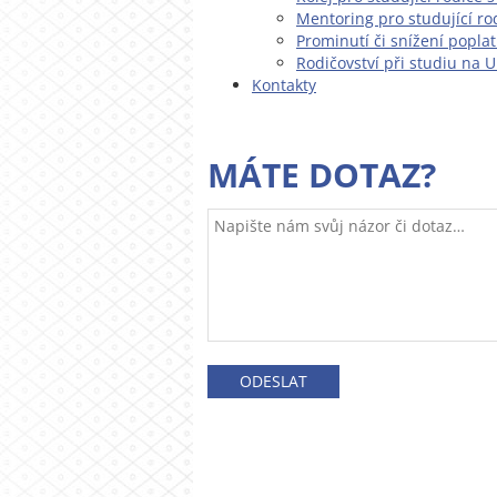
Mentoring pro studující ro
Prominutí či snížení popla
Rodičovství při studiu na 
Kontakty
MÁTE DOTAZ?