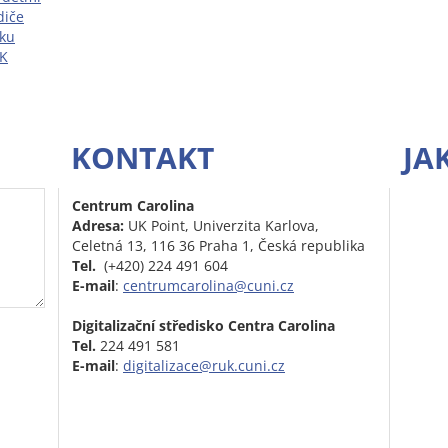
diče
tku
UK
KONTAKT
JA
Centrum Carolina
Adresa:
UK Point, Univerzita Karlova,
Celetná 13, 116 36 Praha 1, Česká republika
Tel.
(+420) 224 491 604
E-mail
:
centrumcarolina@cuni.cz
Digitalizační středisko Centra Carolina
Tel.
224 491 581
E-mail
:
digitalizace@ruk.cuni.cz