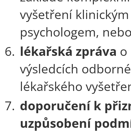
vyšetření klinickým
psychologem, neb
6.
lékařská zpráva
o
výsledcích odborn
lékařského vyšetřen
7.
doporučení k přiz
uzpůsobení podm