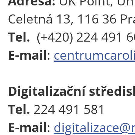
Adresa:
UK Point, Uni
Celetná 13, 116 36 Pr
Tel.
(+420) 224 491 
E-mail
:
centrumcarol
Digitalizační středi
Tel.
224 491 581
E-mail
:
digitalizace@