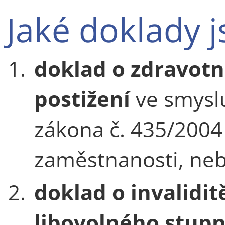
Jaké doklady j
1.
doklad o zdravot
postižení
ve smysl
zákona č. 435/2004 
zaměstnanosti, ne
2.
doklad o invalidit
libovolného stup