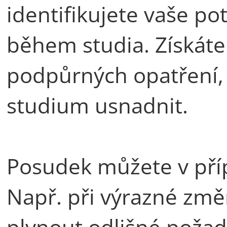
identifikujete vaše pot
během studia. Získát
podpůrných opatřeni
studium usnadnit.
Posudek můžete v příp
Např. při výrazné zm
plynout odlišné požad