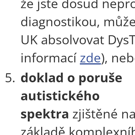
že jste dosud nepro
diagnostikou, může
UK absolvovat DysTe
informací
zde
), ne
5.
doklad o poruše
autistického
spektra
zjištěné n
základě komplexní