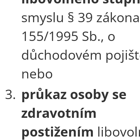
smyslu § 39 zákona
155/1995 Sb., o
důchodovém pojišt
nebo
3.
průkaz osoby se
zdravotním
postižením
libovo