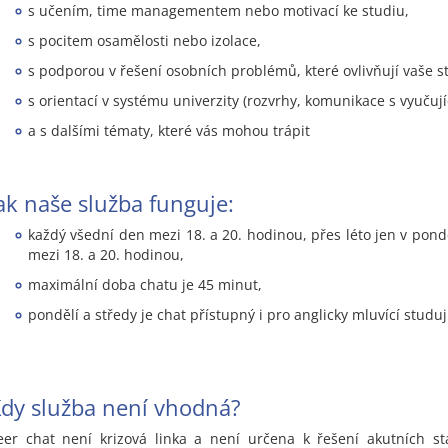
s učením, time managementem nebo motivací ke studiu,
s pocitem osamělosti nebo izolace,
s podporou v řešení osobních problémů, které ovlivňují vaše 
s orientací v systému univerzity (rozvrhy, komunikace s vyučují
a s dalšími tématy, které vás mohou trápit
ak naše služba funguje:
každý všední den mezi 18. a 20. hodinou, přes léto jen v pond
mezi 18. a 20. hodinou,
maximální doba chatu je 45 minut,
pondělí a středy je chat přístupný i pro anglicky mluvící studuj
dy služba není vhodná?
eer chat není krizová linka a není určena k řešení akutních st