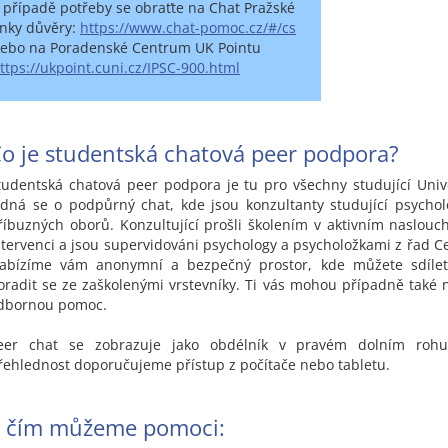
 případě potřeby se obraťte na Chat Pražské
inky důvěry:
https://www.chat-pomoc.cz/#/cs
ebo na Poradenské Centrum UK Pointu
ttps://ukpoint.cuni.cz/IPSC-900.html
o je studentská chatová peer podpora?
tudentská chatová peer podpora je tu pro všechny studující Unive
edná se o podpůrný chat, kde jsou konzultanty studující psychol
říbuzných oborů. Konzultující prošli školením v aktivním naslouc
ntervenci a jsou supervidováni psychology a psycholožkami z řad Ce
abízíme vám anonymní a bezpečný prostor, kde můžete sdílet
oradit se ze zaškolenými vrstevníky. Ti vás mohou případně také
dbornou pomoc.
eer chat se zobrazuje jako obdélník v pravém dolním rohu
řehlednost doporučujeme přístup z počítače nebo tabletu.
S čím můžeme pomoci: