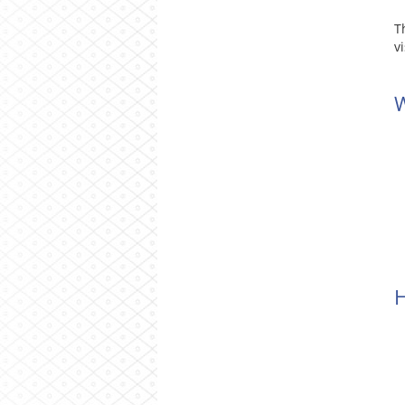
T
v
W
H