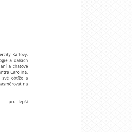
rzity Karlovy.
ogie a dalších
hání a chatové
ntra Carolina.
 své obtíže a
 nasměrovat na
 – pro lepší