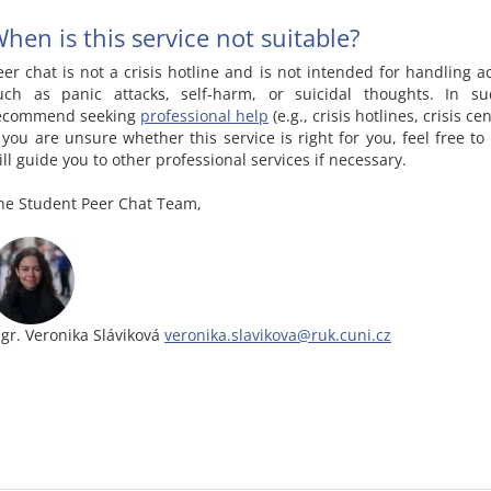
hen is this service not suitable?
eer chat is not a crisis hotline and is not intended for handling a
uch as panic attacks, self-harm, or suicidal thoughts. In s
ecommend seeking
professional help
(e.g., crisis hotlines, crisis ce
f you are unsure whether this service is right for you, feel free t
ill guide you to other professional services if necessary.
he Student Peer Chat Team,
gr. Veronika Sláviková
veronika.slavikova@ruk.cuni.cz