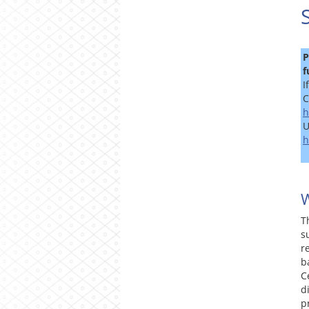
P
f
I
C
h
U
h
W
T
s
r
b
C
d
p