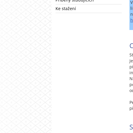
V
l
Ke stažení
n
h
C
S
J
p
i
N
p
o
P
p