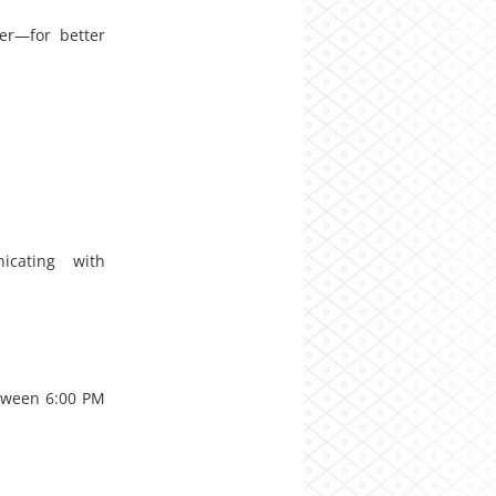
er—for better
icating with
tween 6:00 PM