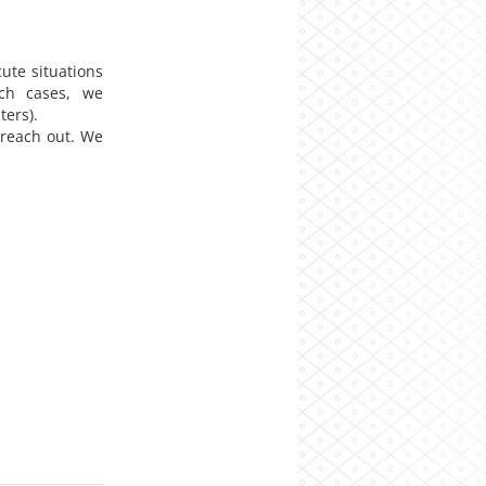
cute situations
uch cases, we
nters).
o reach out. We