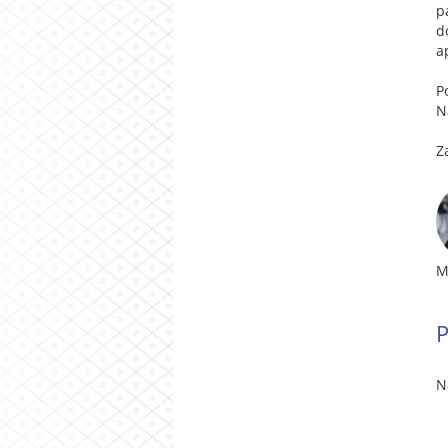
p
d
a
P
N
Z
M
P
N