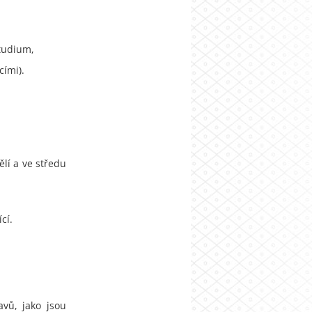
studium,
cími).
ělí a ve středu
ící.
avů, jako jsou