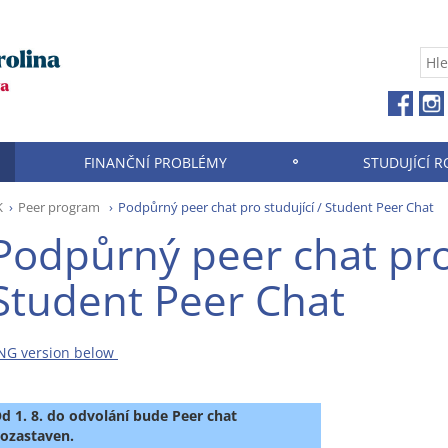
FINANČNÍ PROBLÉMY
STUDUJÍCÍ R
K
Peer program
Podpůrný peer chat pro studující / Student Peer Chat
Podpůrný peer chat pro 
Student Peer Chat
NG version below
d 1. 8. do odvolání bude Peer chat
ozastaven.