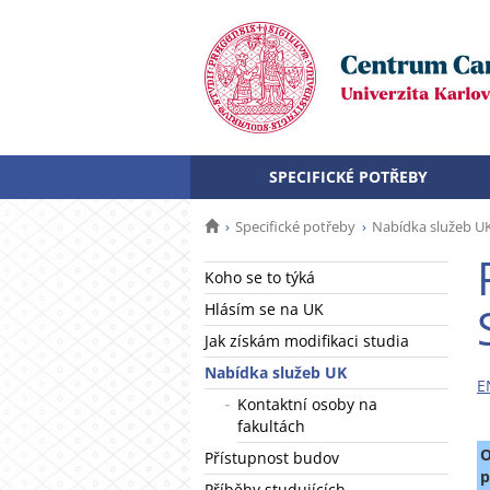
SPECIFICKÉ POTŘEBY
Specifické potřeby
Nabídka služeb U
Koho se to týká
Hlásím se na UK
Jak získám modifikaci studia
Nabídka služeb UK
E
Kontaktní osoby na
fakultách
O
Přístupnost budov
p
Příběhy studujících