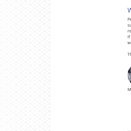
W
P
s
r
I
w
T
M