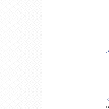
J
K
P