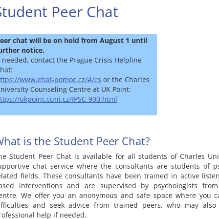
Student Peer Chat
eer chat will be on hold from August 1 until
urther notice.
f needed, contact the Prague Crisis Helpline
hat:
ttps://www.chat-pomoc.cz/#/cs
or the Charles
niversity Counseling Centre at UK Point:
ttps://ukpoint.cuni.cz/IPSC-900.html
hat is the Student Peer Chat?
he Student Peer Chat is available for all students of Charles Univ
upportive chat service where the consultants are students of 
elated fields. These consultants have been trained in active liste
ased interventions and are supervised by psychologists from
entre. We offer you an anonymous and safe space where you c
ifficulties and seek advice from trained peers, who may also
rofessional help if needed.