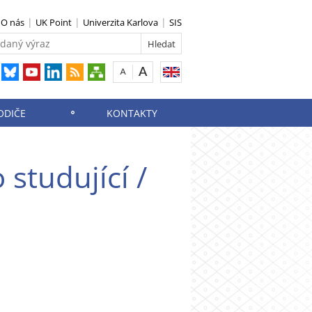
O nás
UK Point
Univerzita Karlova
SIS
ODIČE
KONTAKTY
studující /