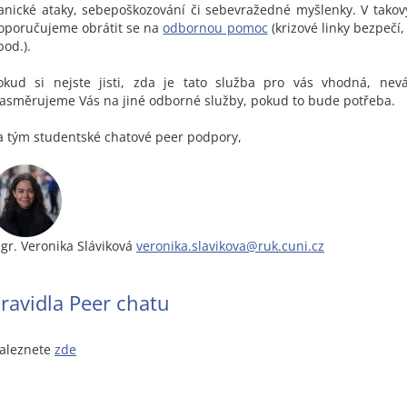
anické ataky, sebepoškozování či sebevražedné myšlenky. V tako
oporučujeme obrátit se na
odbornou pomoc
(krizové linky bezpečí,
pod.).
okud si nejste jisti, zda je tato služba pro vás vhodná, nevá
asměrujeme Vás na jiné odborné služby, pokud to bude potřeba.
a tým studentské chatové peer podpory,
gr. Veronika Sláviková
veronika.slavikova@ruk.cuni.cz
ravidla Peer chatu
aleznete
zde