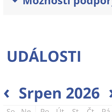
Možnosti podpor
UDÁLOSTI
‹
Srpen 2026
So
Ne
Po
Út
St
Čt
Pá