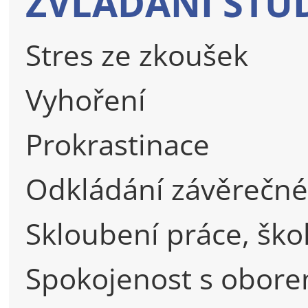
ZVLÁDÁNÍ STU
Stres ze zkoušek
Vyhoření
Prokrastinace
Odkládání závěrečné
Skloubení práce, ško
Spokojenost s obor