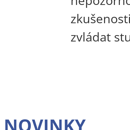
nepozorno
zkušenost
zvládat st
NOVINKY