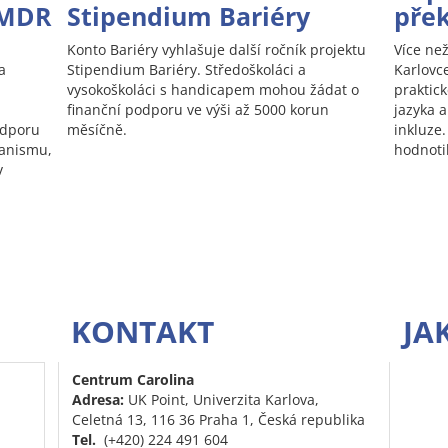
EMDR
Stipendium Bariéry
pře
Konto Bariéry vyhlašuje další ročník projektu
Více než
a
Stipendium Bariéry. Středoškoláci a
Karlovc
vysokoškoláci s handicapem mohou žádat o
praktic
finanční podporu ve výši až 5000 korun
jazyka a
odporu
měsíčně.
inkluze.
ganismu,
hodnotil
v
KONTAKT
JA
Centrum Carolina
Adresa:
UK Point, Univerzita Karlova,
Celetná 13, 116 36 Praha 1, Česká republika
Tel.
(+420) 224 491 604