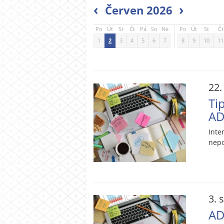
‹
›
Červen 2026
Po
Út
St
Čt
Pá
So
Ne
Po
Út
St
Čt
1
2
3
4
5
6
7
8
9
10
11
22.
Ti
AD
Inte
nepo
3. 
AD