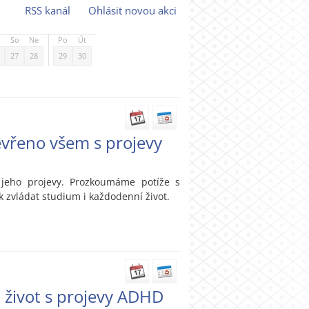
RSS kanál
Ohlásit novou akci
So
Ne
Po
Út
27
28
29
30
tevřeno všem s projevy
 jeho projevy. Prozkoumáme potíže s
k zvládat studium i každodenní život.
 život s projevy ADHD