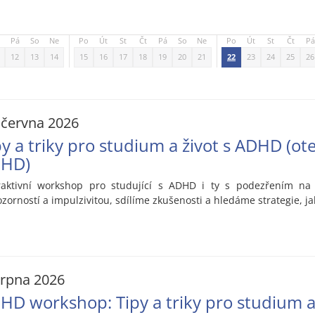
Pá
So
Ne
Po
Út
St
Čt
Pá
So
Ne
Po
Út
St
Čt
Pá
12
13
14
15
16
17
18
19
20
21
22
23
24
25
26
 června 2026
py a triky pro studium a život s ADHD (o
HD)
raktivní workshop pro studující s ADHD i ty s podezřením na
zorností a impulzivitou, sdílíme zkušenosti a hledáme strategie, ja
srpna 2026
HD workshop: Tipy a triky pro studium a