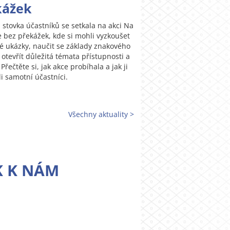
kážek
 stovka účastníků se setkala na akci Na
e bez překážek, kde si mohli vyzkoušet
ké ukázky, naučit se základy znakového
 otevřít důležitá témata přístupnosti a
 Přečtěte si, jak akce probíhala a jak ji
i samotní účastníci.
Všechny aktuality >
K K NÁM