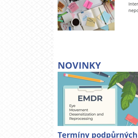
Inte
nepo
NOVINKY
Termíny podpůrných