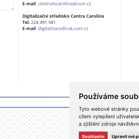
E-mail
:
centrumcarolina@cuni.cz
Digitalizační středisko Centra Carolina
Tel.
224 491 581
E-mail
:
digitalizace@ruk.cuni.cz
Používáme soub
Tyto webové stránky použí
cílem vylepšení uživatel
a zjištění zdroje návštěvn
Souhlasím
Upravit mé p