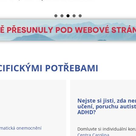
CIFICKÝMI POTŘEBAMI
Nejste si jisti, zda 
učení, poruchu autis
ADHD?
somatická onemocnění
Domluvte si individuální kon
Centra Carolina
.