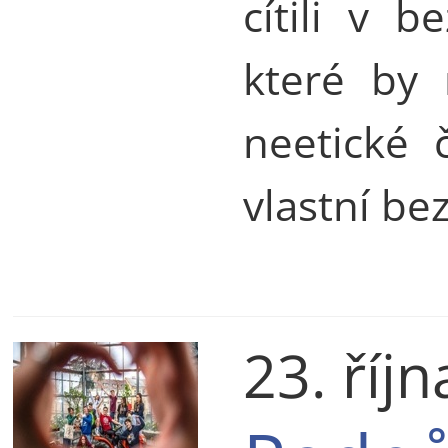
cítili v b
které by
neetické 
vlastní be
23. říj