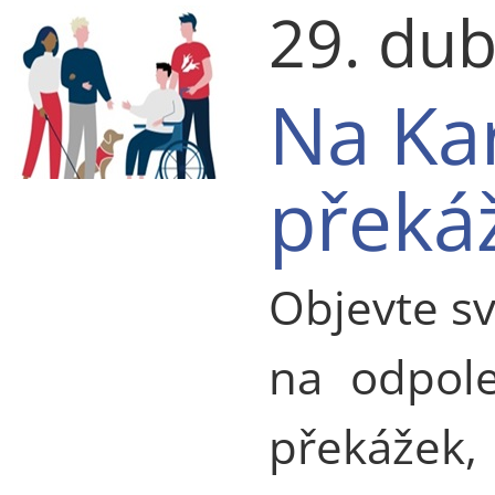
29. du
Na Ka
překá
Objevte sv
na odpole
překážek,