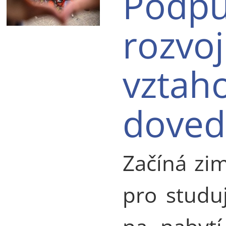
Podpů
rozvoj
vztah
doved
Začíná zi
pro studu