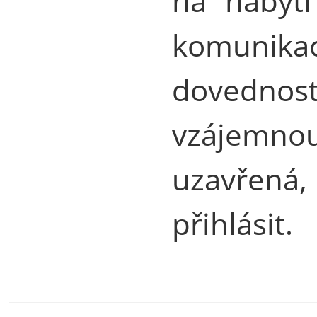
na nabytí
komunika
dovednos
vzájemno
uzavřená,
přihlásit.