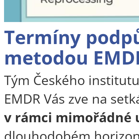
Termíny podpů
metodou EMD
Tým Českého institutu
EMDR Vás zve na setk
v rámci mimořádné u
dlouhodobém horizon