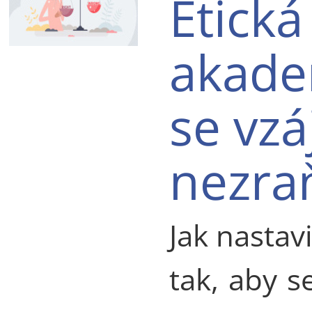
Etická
akade
se vz
nezra
Jak nastav
tak, aby s