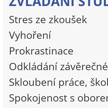
ZVLÁDÁNÍ STU
Stres ze zkoušek
Vyhoření
Prokrastinace
Odkládání závěrečné
Skloubení práce, ško
Spokojenost s obor