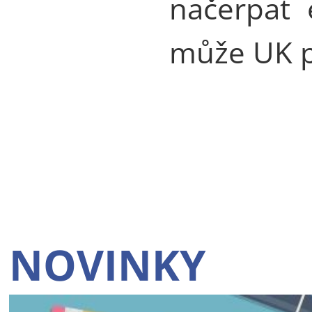
načerpat 
může UK p
NOVINKY