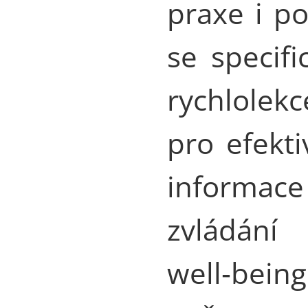
praxe i po
se specif
rychlolek
pro efekti
informace
zvládán
well‑beingu