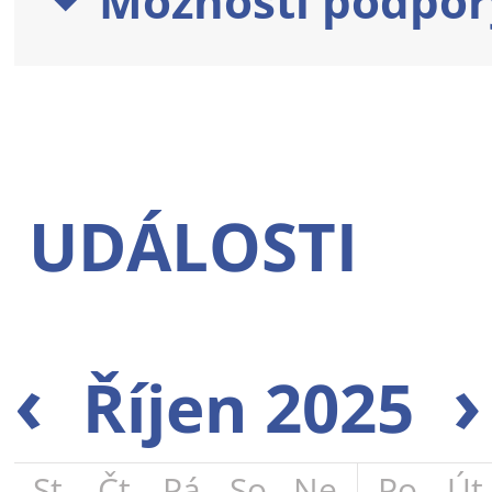
Možnosti podpor
UDÁLOSTI
‹
›
Říjen 2025
St
Čt
Pá
So
Ne
Po
Út