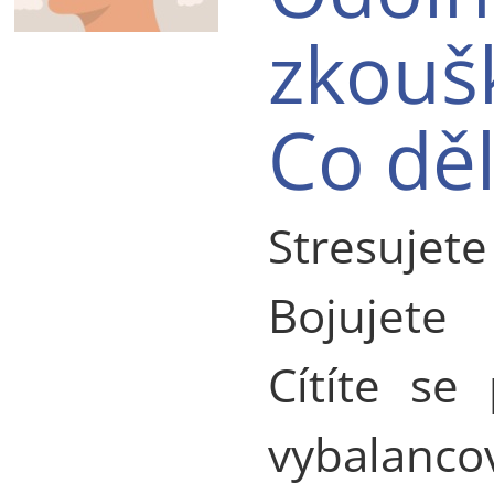
zkouš
Co děl
Stresuje
Bojujete
Cítíte se
vybalan