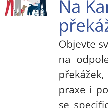
Na Ka
překá
Objevte sv
na odpole
překážek,
praxe i po
se specif