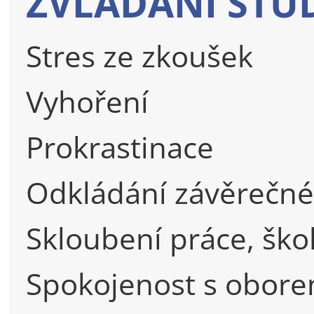
ZVLÁDÁNÍ STU
Stres ze zkoušek
Vyhoření
Prokrastinace
Odkládání závěrečné
Skloubení práce, ško
Spokojenost s obor