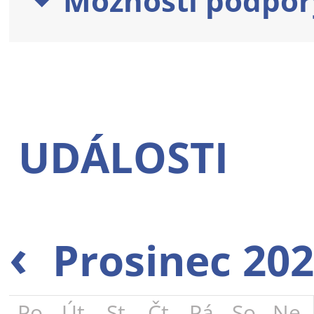
Možnosti podpor
UDÁLOSTI
‹
Prosinec 20
Po
Út
St
Čt
Pá
So
Ne