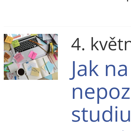
4. květ
Jak n
nepoz
studiu