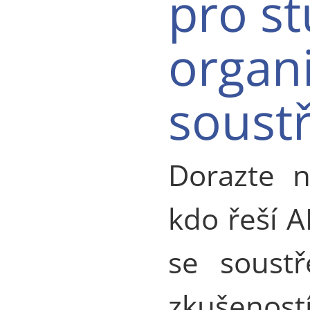
pro s
organi
soust
Dorazte 
kdo řeší 
se soustř
zkušenos