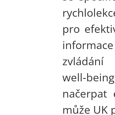
rychlolek
pro efekti
informace
zvládán
well‑beingu
načerpat 
může UK p