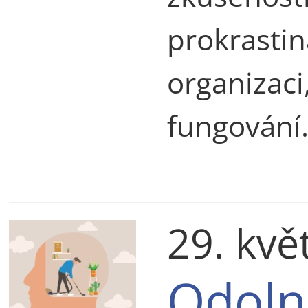
prokrasti
organiza
fungování
29. kvě
Odoln